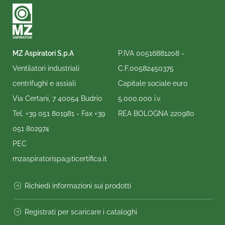
MZ Aspiratori S.p.A
P.IVA 00516881208 -
Ventilatori industriali
C.F.00582450375
centrifughi e assiali
Capitale sociale euro
Via Certani, 7 40054 Budrio
5.000.000 i.v.
Tel.
+39 051 801981
- Fax
+39
REA BOLOGNA 220980
051 802974
PEC
mzaspiratorispa@ticertifica.it
Richiedi informazioni sui prodotti
Registrati per scaricare i cataloghi