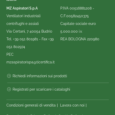
MZ Aspiratori S.p.A
P.IVA 00516881208 -
Ventilatori industriali
C.F.00582450375
centrifughi e assiali
Capitale sociale euro
Via Certani, 7 40054 Budrio
5.000.000 i.v.
Tel.
+39 051 801981
- Fax
+39
REA BOLOGNA 220980
051 802974
PEC
mzaspiratorispa@ticertifica.it
Richiedi informazioni sui prodotti
Registrati per scaricare i cataloghi
Condizioni generali di vendita
Lavora con noi