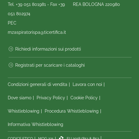
Tel.
+39 051 801981
- Fax
+39
REA BOLOGNA 220980
051 802974
PEC
mzaspiratorispa@ticertifica.it
Richiedi informazioni sui prodotti
Registrati per scaricare i cataloghi
Condizioni generali di vendita
Lavora con noi
Dove siamo
Privacy Policy
Cookie Policy
Whistleblowing
Procedura Whistleblowing
Informativa Whistleblowing
CODICE ETICO
MOG 231
EU 2018/851 & 852