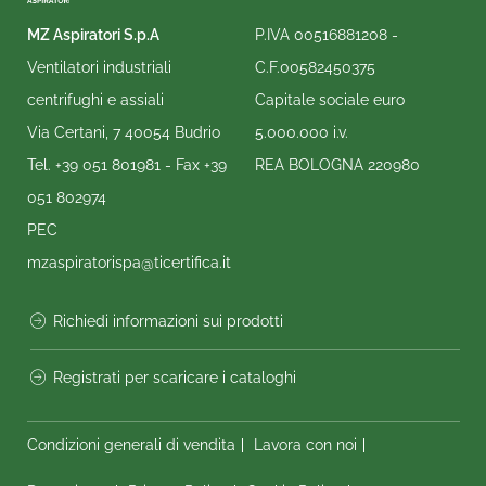
MZ Aspiratori S.p.A
P.IVA 00516881208 -
Ventilatori industriali
C.F.00582450375
centrifughi e assiali
Capitale sociale euro
Via Certani, 7 40054 Budrio
5.000.000 i.v.
Tel.
+39 051 801981
- Fax
+39
REA BOLOGNA 220980
051 802974
PEC
mzaspiratorispa@ticertifica.it
Richiedi informazioni sui prodotti
Registrati per scaricare i cataloghi
Condizioni generali di vendita
Lavora con noi