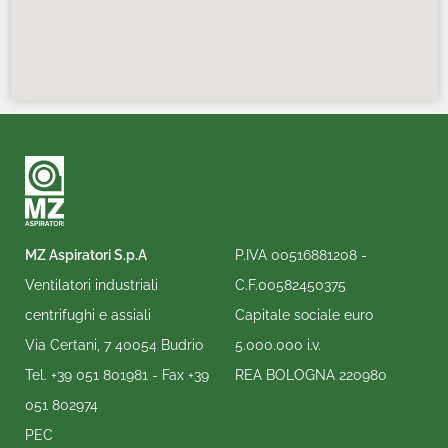
MZ Aspiratori S.p.A
P.IVA 00516881208 -
Ventilatori industriali
C.F.00582450375
centrifughi e assiali
Capitale sociale euro
Via Certani, 7 40054 Budrio
5.000.000 i.v.
Tel.
+39 051 801981
- Fax
+39
REA BOLOGNA 220980
051 802974
PEC