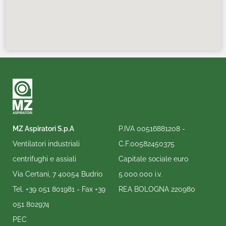
MZ Aspiratori S.p.A
P.IVA 00516881208 -
Ventilatori industriali
C.F.00582450375
centrifughi e assiali
Capitale sociale euro
Via Certani, 7 40054 Budrio
5.000.000 i.v.
Tel.
+39 051 801981
- Fax
+39
REA BOLOGNA 220980
051 802974
PEC