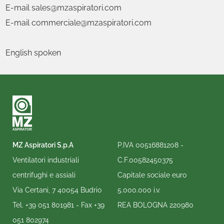
E-mail sales@mzaspiratori.com
E-mail commerciale@mzaspiratori.com
English spoken
MZ Aspiratori S.p.A
P.IVA 00516881208 -
Ventilatori industriali
C.F.00582450375
centrifughi e assiali
Capitale sociale euro
Via Certani, 7 40054 Budrio
5.000.000 i.v.
Tel.
+39 051 801981
- Fax
+39
REA BOLOGNA 220980
051 802974