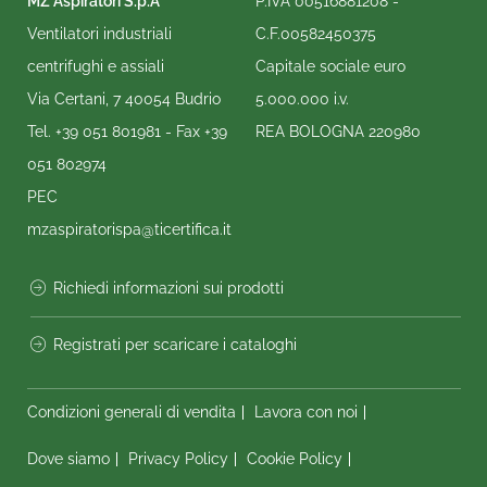
MZ Aspiratori S.p.A
P.IVA 00516881208 -
Ventilatori industriali
C.F.00582450375
centrifughi e assiali
Capitale sociale euro
Via Certani, 7 40054 Budrio
5.000.000 i.v.
Tel.
+39 051 801981
- Fax
+39
REA BOLOGNA 220980
051 802974
PEC
mzaspiratorispa@ticertifica.it
Richiedi informazioni sui prodotti
Registrati per scaricare i cataloghi
Condizioni generali di vendita
Lavora con noi
Dove siamo
Privacy Policy
Cookie Policy