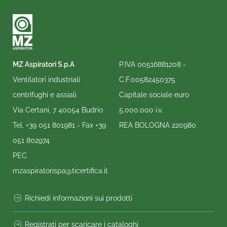
MZ Aspiratori S.p.A
P.IVA 00516881208 -
Ventilatori industriali
C.F.00582450375
centrifughi e assiali
Capitale sociale euro
Via Certani, 7 40054 Budrio
5.000.000 i.v.
Tel.
+39 051 801981
- Fax
+39
REA BOLOGNA 220980
051 802974
PEC
mzaspiratorispa@ticertifica.it
Richiedi informazioni sui prodotti
Registrati per scaricare i cataloghi