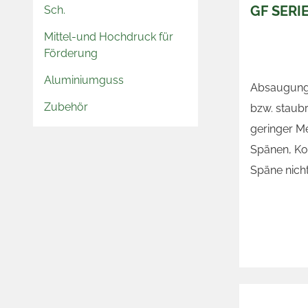
GF SERI
Sch.
Mittel-und Hochdruck für
Förderung
Aluminiumguss
Absaugung 
Zubehör
bzw. staubr
geringer M
Spänen, Kor
Späne nicht