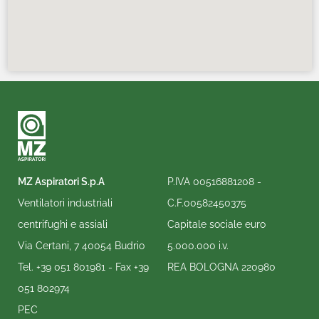
MZ Aspiratori S.p.A
P.IVA 00516881208 -
Ventilatori industriali
C.F.00582450375
centrifughi e assiali
Capitale sociale euro
Via Certani, 7 40054 Budrio
5.000.000 i.v.
Tel.
+39 051 801981
- Fax
+39
REA BOLOGNA 220980
051 802974
PEC