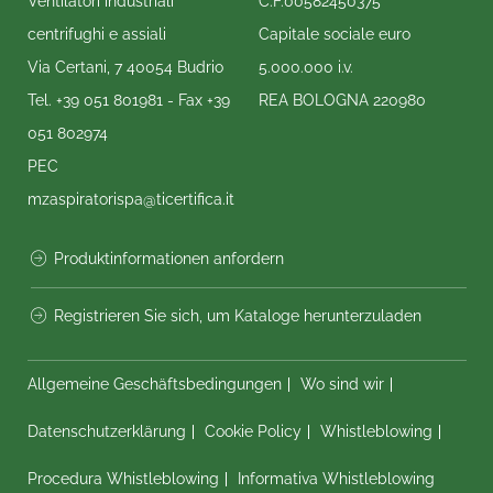
Ventilatori industriali
C.F.00582450375
centrifughi e assiali
Capitale sociale euro
Via Certani, 7 40054 Budrio
5.000.000 i.v.
Tel.
+39 051 801981
- Fax
+39
REA BOLOGNA 220980
051 802974
PEC
mzaspiratorispa@ticertifica.it
Produktinformationen anfordern
Registrieren Sie sich, um Kataloge herunterzuladen
Allgemeine Geschäftsbedingungen
Wo sind wir
Datenschutzerklärung
Cookie Policy
Whistleblowing
Procedura Whistleblowing
Informativa Whistleblowing