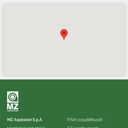
MZ Aspiratori S.p.A
P.IVA 00516881208 -