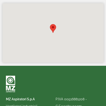
MZ Aspiratori S.p.A
P.IVA 00516881208 -