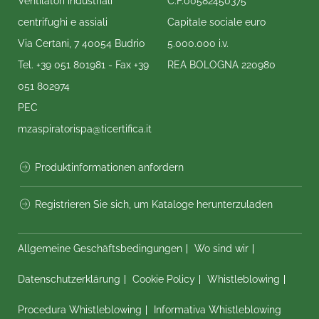
Ventilatori industriali
C.F.00582450375
centrifughi e assiali
Capitale sociale euro
Via Certani, 7 40054 Budrio
5.000.000 i.v.
Tel.
+39 051 801981
- Fax
+39
REA BOLOGNA 220980
051 802974
PEC
mzaspiratorispa@ticertifica.it
Produktinformationen anfordern
Registrieren Sie sich, um Kataloge herunterzuladen
Allgemeine Geschäftsbedingungen
Wo sind wir
Datenschutzerklärung
Cookie Policy
Whistleblowing
Procedura Whistleblowing
Informativa Whistleblowing