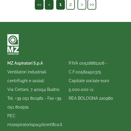
1
2
>
>>
<<
<
MZ Aspiratori S.p.A
P.IVA 00516881208 -
Ventilatori industriali
C.F.00582450375
centrifughi e assiali
Capitale sociale euro
Via Certani, 7 40054 Budrio
5.000.000 i.v.
Tel.
+39 051 801981
- Fax
+39
REA BOLOGNA 220980
051 802974
PEC
mzaspiratorispa@ticertifica.it