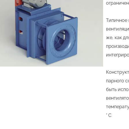
ограничен
Типичное 
вентиляци
же, как д
производи
интегриро
Конструкт
парного с
быть испо
вентилято
температу
° C