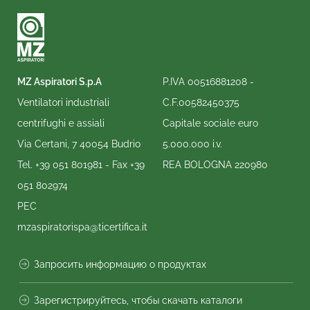
MZ Aspiratori S.p.A
P.IVA 00516881208 -
Ventilatori industriali
C.F.00582450375
centrifughi e assiali
Capitale sociale euro
Via Certani, 7 40054 Budrio
5.000.000 i.v.
Tel.
+39 051 801981
- Fax
+39
REA BOLOGNA 220980
051 802974
PEC
mzaspiratorispa@ticertifica.it
Запросить информацию о продуктах
Зарегистрируйтесь, чтобы скачать каталоги