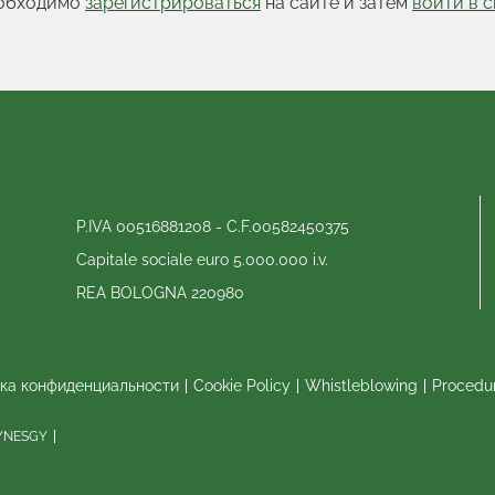
еобходимо
зарегистрироваться
на сайте и затем
войти в 
P.IVA 00516881208 - C.F.00582450375
Capitale sociale euro 5.000.000 i.v.
REA BOLOGNA 220980
ка конфиденциальности
Cookie Policy
Whistleblowing
Procedu
SYNESGY