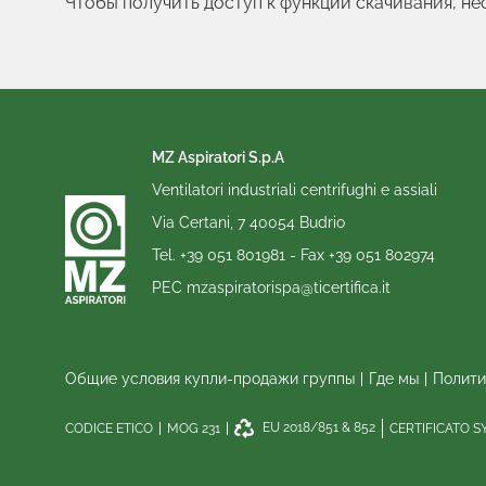
Чтобы получить доступ к функции скачивания, н
MZ Aspiratori S.p.A
Ventilatori industriali centrifughi e assiali
Via Certani, 7 40054 Budrio
Tel.
+39 051 801981
- Fax
+39 051 802974
PEC
mzaspiratorispa@ticertifica.it
Общие условия купли-продажи группы
Где мы
Полити
EU 2018/851 & 852
CODICE ETICO
MOG 231
CERTIFICATO 